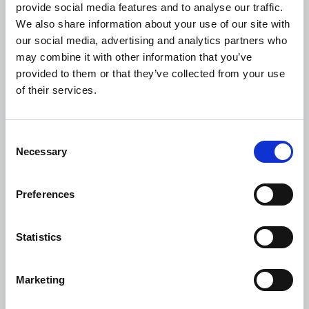
TEQUILAS DEL SEÑOR. DESTILERIA
provide social media features and to analyse our traffic.
We also share information about your use of our site with
RIO DE PLATA
our social media, advertising and analytics partners who
Tequilas del Señor, elabora unos de los tequilas
may combine it with other information that you’ve
de mayor calidad y arraigada
provided to them or that they’ve collected from your use
tradición que se producen en Jalisco.
of their services.
En el año 1943, Don César García, funda en la
ciudad mexicana de Guadalajara, la Destilería
Consent
Necessary
Río de Plata, con la premisa de elaborar el
Selection
tequila más exquisito. La
pasión, tenacidad y experiencia de más de 70
Preferences
años perpetuada hasta nuestros
días, en su cuarta generación, por Don Manuel
Statistics
García, se han traducido en
decenas de premios internacionales y
presencia en más de 50 países.
Marketing
www.tequilasdelsenor.com.mx