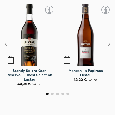
+
+
Oloroso Emperatriz
Pedro Ximénez VORS 30
Eugenia Lustau (50 cl)
años Lustau (50 cl)
23,00
€
69,85
€
IVA Inc.
IVA Inc.