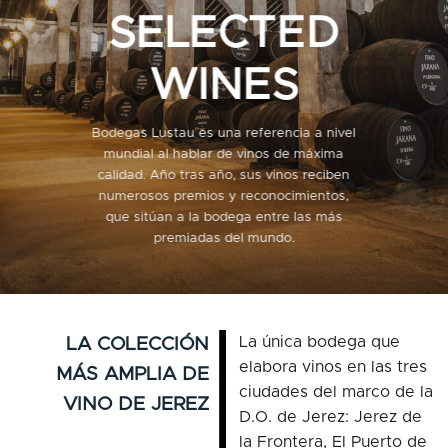
SELECTED
WINES
Bodegas Lustau es una referencia a nivel
mundial al hablar de vinos de máxima
calidad. Año tras año, sus vinos reciben
numerosos premios y reconocimientos,
que sitúan a la bodega entre las más
premiadas del mundo.
La única bodega que
LA COLECCIÓN
elabora vinos en las tres
MÁS AMPLIA DE
ciudades del marco de la
VINO DE JEREZ
D.O. de Jerez: Jerez de
la Frontera, El Puerto de