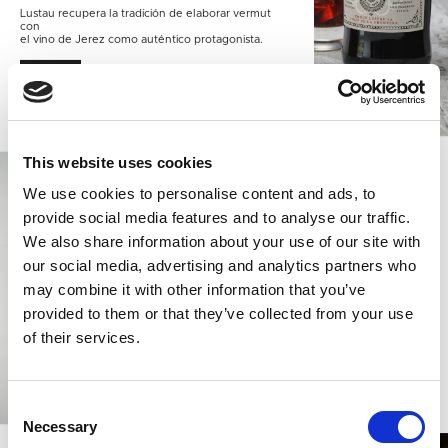
Lustau recupera la tradición de elaborar vermut
con
el vino de Jerez como auténtico protagonista.
SABER MÁS
This website uses cookies
We use cookies to personalise content and ads, to
provide social media features and to analyse our traffic.
BRANDY LUSTAU
We also share information about your use of our site with
El espíritu del vino
our social media, advertising and analytics partners who
Una gama de Brandy de Jerez que
may combine it with other information that you’ve
destaca por su vejez, calidad y
amabilidad y que ha recibido en los
provided to them or that they’ve collected from your use
últimos años los premios internacionales
más importantes.
of their services.
SABER MÁS
Consent
Necessary
Selection