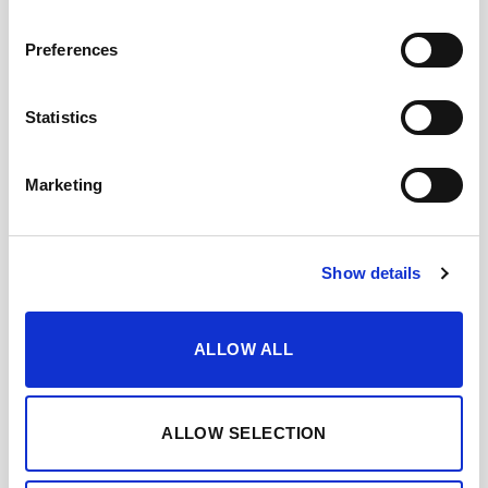
Preferences
Statistics
Marketing
+
+
Amontillado Escuadrilla
Fino del Puerto
Lustau
12,20
€
IVA Inc.
Show details
21,75
€
IVA Inc.
ALLOW ALL
ALLOW SELECTION