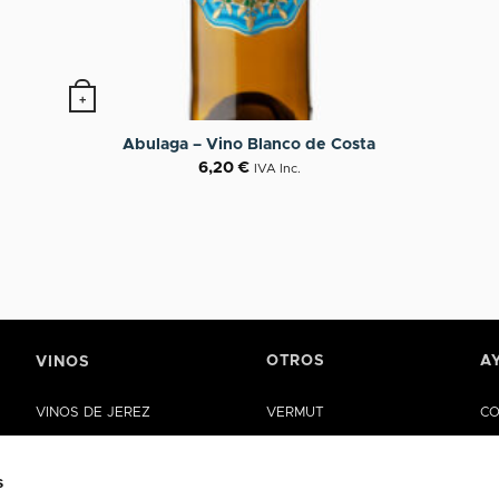
+
Abulaga – Vino Blanco de Costa
6,20
€
IVA Inc.
OTROS
A
VINOS
VINOS DE JEREZ
VERMUT
CO
MANZANILLA DE SANLÚCAR
VINAGRES
AY
s
VINOS DE LA RIOJA
ACEITE
CA