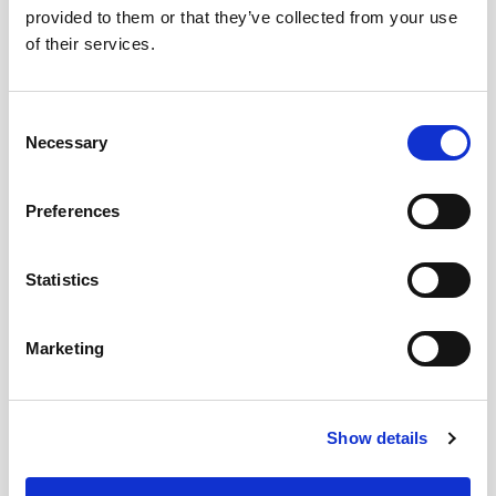
provided to them or that they’ve collected from your use
Almendrado en boca con matices dulces y
of their services.
un prolongado final seco.
Consent
CUÁNDO Y CÓMO DISFRUTARLO
Necessary
Selection
PREMIOS DESTACADOS
Preferences
Statistics
DESCARGAR FICHA EN PDF
Marketing
Añadir a mis favoritos
TAMBIÉN TE GUSTARÁ
Show details