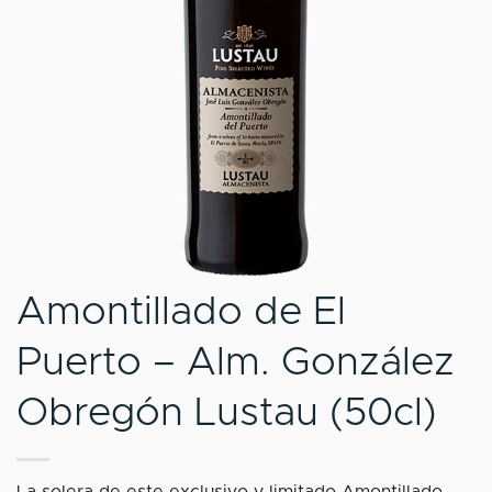
Amontillado de El
Puerto – Alm. González
Obregón Lustau (50cl)
La solera de este exclusivo y limitado Amontillado