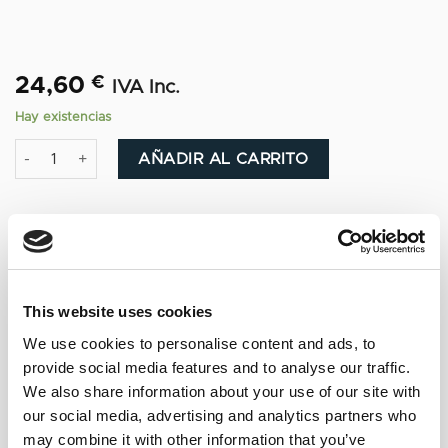
24,60
€
IVA Inc.
Hay existencias
Amontillado de El Puerto - Alm. González Obregón Lustau (50c
Alternative:
AÑADIR AL CARRITO
NOTAS DE CATA
This website uses cookies
We use cookies to personalise content and ads, to
De color dorado oscuro, este amontillado
provide social media features and to analyse our traffic.
clásico y elegante es punzante y aromático,
We also share information about your use of our site with
con notas a frutos secos (avellanas)
our social media, advertising and analytics partners who
may combine it with other information that you’ve
especias dulces y un fondo de membrillo.