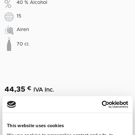
40 % Alcohol
15
Airen
70 cl.
44,35
€
IVA Inc.
Hay existencias
Brandy Solera Gran Reserva - Finest Selection Lustau cantidad
Alternative:
AÑADIR AL CARRITO
This website uses cookies