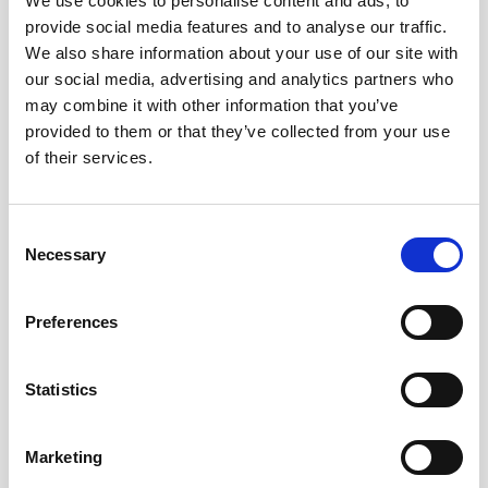
We use cookies to personalise content and ads, to
provide social media features and to analyse our traffic.
We also share information about your use of our site with
our social media, advertising and analytics partners who
NOTAS DE CATA
may combine it with other information that you’ve
provided to them or that they’ve collected from your use
De color caoba. Aromas a especias y
of their services.
chocolate con un fondo de fruta
deshidratada acabando en boca con un
largo y delicado retrogusto especiado.
Consent
Necessary
Selection
CUÁNDO Y CÓMO DISFRUTARLO
Preferences
PREMIOS DESTACADOS
Statistics
Marketing
DESCARGAR FICHA EN PDF