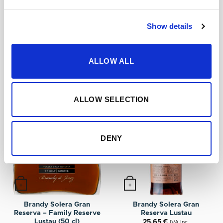
Añadir a mis favoritos
Show details
TAMBIÉN TE GUSTARÁ
ALLOW ALL
ALLOW SELECTION
DENY
+
+
Brandy Solera Gran
Brandy Solera Gran
Reserva – Family Reserve
Reserva Lustau
Lustau (50 cl)
25,65
€
IVA Inc.