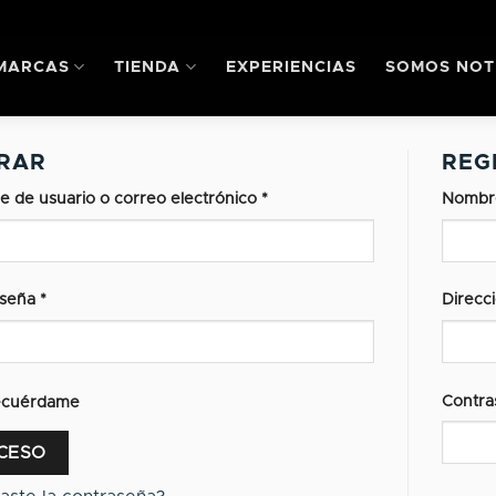
MARCAS
TIENDA
EXPERIENCIAS
SOMOS NOT
RAR
REG
 de usuario o correo electrónico
*
Nombr
aseña
*
Direcc
tive:
Contr
ecuérdame
CESO