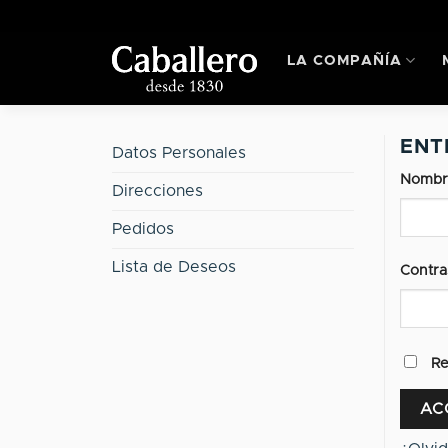
Skip
to
content
LA COMPAÑÍA
ENT
Datos Personales
Nombre
Direcciones
Pedidos
Lista de Deseos
Contr
Alterna
R
AC