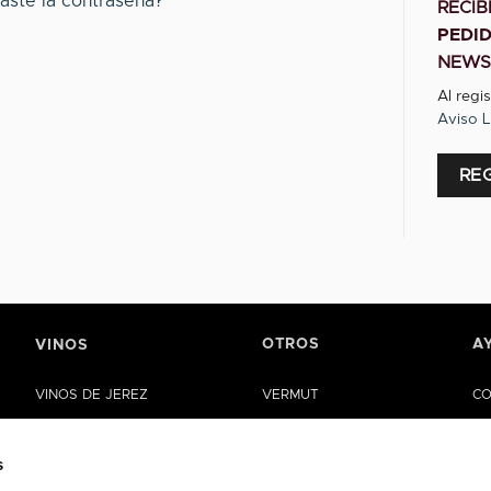
aste la contraseña?
RECI
PEDI
NEWS
Al regi
Aviso L
RE
Alterna
OTROS
A
VINOS
VINOS DE JEREZ
VERMUT
CO
MANZANILLA DE SANLÚCAR
VINAGRES
AY
s
VINOS DE LA RIOJA
ACEITE
CA