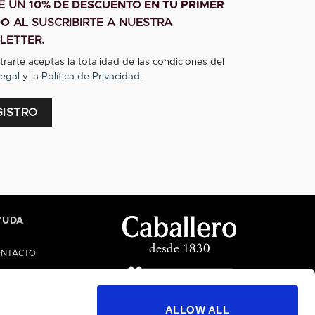
BE UN
10% DE DESCUENTO EN TU PRIMER
DO
AL SUSCRIBIRTE A NUESTRA
LETTER.
strarte aceptas la totalidad de las condiciones del
egal
y la
Política de Privacidad
.
GISTRO
tive:
YUDA
NTACTO
UDA/FAQS
NAL ÉTICO
ALLOW ALL