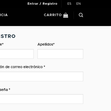
ES
EN
Entrar / Registro
ICIA
CARRITO
ISTRO
e
*
Apellidos
*
ión de correo electrónico
*
aseña
*