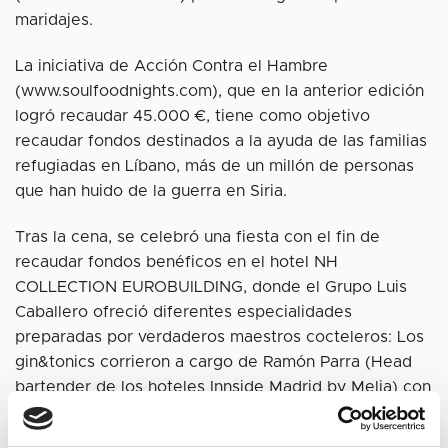
maridajes.
La iniciativa de Acción Contra el Hambre
(www.soulfoodnights.com), que en la anterior edición
logró recaudar 45.000 €, tiene como objetivo
recaudar fondos destinados a la ayuda de las familias
refugiadas en Líbano, más de un millón de personas
que han huido de la guerra en Siria.
Tras la cena, se celebró una fiesta con el fin de
recaudar fondos benéficos en el hotel NH
COLLECTION EUROBUILDING, donde el Grupo Luis
Caballero ofreció diferentes especialidades
preparadas por verdaderos maestros cocteleros: Los
gin&tonics corrieron a cargo de Ramón Parra (Head
bartender de los hoteles Innside Madrid by Melia) con
la ginebra floral BLOOM y Adrian Sehob (responsable
y bartender de The Punk Bach) con la especiada