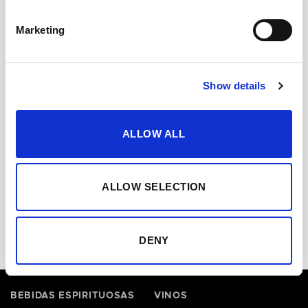
Pepa Muñoz presentó un entrante de Berberechos
Marketing
con MANZANILLA PAPIRUSA y cerró con Helado de
café con leche con PEDRO XIMÉNEZ SAN EMILIO.
Juan Pozuelo ofreció Tartare de Sardina cocinado con
Show details
MANZANILLA PAPIRUSA e Iván Muñoz ideó un Rabo
de Toro reducido al jerez PALO CORTADO.
ALLOW ALL
ALLOW SELECTION
Lustau – 3 en Rama
DENY
BEBIDAS ESPIRITUOSAS
VINOS