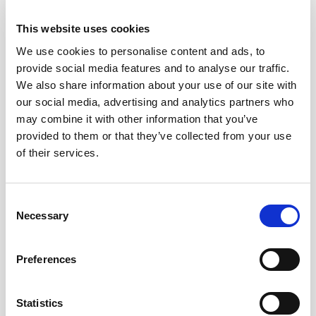
Opihr Oriental Spiced Gin. La barra de PONCHE
CABALLERO estuvo capitaneada por la estrella de la
This website uses cookies
coctelería Carlos Moreno (StreetXo) que sirvió el
We use cookies to personalise content and ads, to
cóctel “Raquelita Due” y la barra de Ron
provide social media features and to analyse our traffic.
CONTRABANDO tuvo un gran éxito con su cóctel
We also share information about your use of our site with
“Clandestina Colada”.
our social media, advertising and analytics partners who
may combine it with other information that you’ve
provided to them or that they’ve collected from your use
of their services.
Consent
Necessary
Selection
Varios chefs quisieron hacer un guiño a Luis Caballero
y prepararon algunos de sus platos con productos de
Preferences
Lustau y Viña Herminia como ingrediente principal:
Diego Guerrero dio la bienvenida a sus invitados con
un coctel basado en RON CONTRABANDO y otro
Statistics
combinado de OLOROSO EMPERATRIZ EUGENIA.