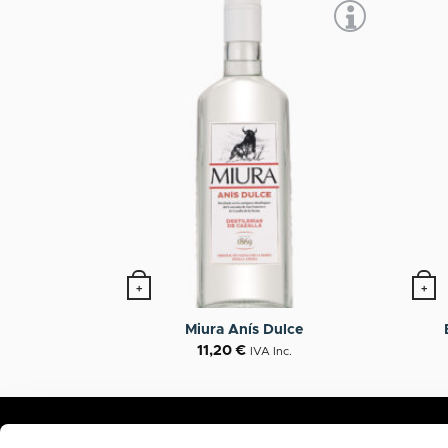
+
+
Miura Anís Dulce
11,20
€
IVA Inc.
LA COMPAÑÍA
BEBIDAS