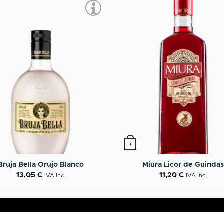
+
Bruja Bella Orujo Blanco
Miura Licor de Guindas
13,05
€
11,20
€
IVA Inc.
IVA Inc.
OTROS
A
VINOS