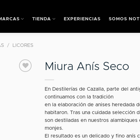
MARCAS
TIENDA
EXPERIENCIAS
SOMOS NOT
AS
/
LICORES
Miura Anís Seco
En Destilerías de Cazalla, parte del an
Añadir a
mis
continuamos con la tradición
favoritos
en la elaboración de anises heredada d
habitaron. Tras una cuidada selección d
son destiladas en nuestros alambiques c
monjes.
El resultado es un delicado y fino anís 