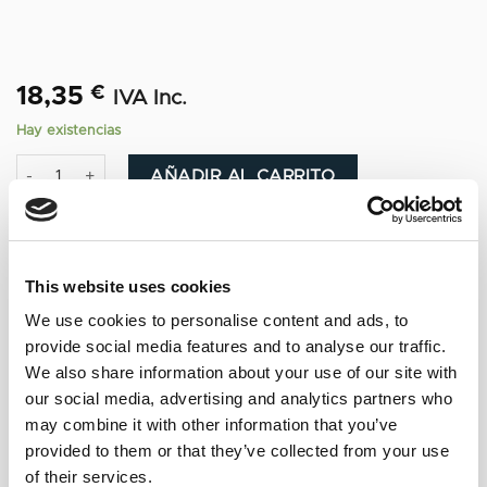
18,35
€
IVA Inc.
Hay existencias
Tequila La Malinche Gold cantidad
Alternative:
AÑADIR AL CARRITO
This website uses cookies
We use cookies to personalise content and ads, to
NOTAS DE CATA
provide social media features and to analyse our traffic.
We also share information about your use of our site with
our social media, advertising and analytics partners who
Tequila La Malinche Gold, Luminoso y limpio,
may combine it with other information that you’ve
de color ámbar con matices plata y naranja.
provided to them or that they’ve collected from your use
Destellos de agave crudo y cocido,
of their services.
conservando tonos de caramelo y vapores