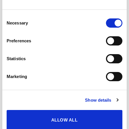
cítricos además de notas herbales. En boca
confirmando su estilo herbal, es intenso de
Consent
final dulce en boca.
Necessary
Selection
Preferences
CUÁNDO Y CÓMO DISFRUTARLO
Statistics
DESCARGAR FICHA EN PDF
Marketing
Añadir a mis favoritos
Show details
TAMBIÉN TE GUSTARÁ
ALLOW ALL