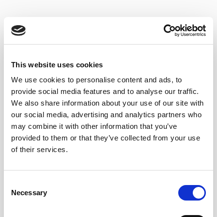
24,60
€
IVA Inc.
Hay existencias
This website uses cookies
Manzanilla Pasada de Sanlúcar - Alm. Cuevas Jurado Lustau (50
Alternative:
AÑADIR AL CARRITO
We use cookies to personalise content and ads, to
provide social media features and to analyse our traffic.
We also share information about your use of our site with
our social media, advertising and analytics partners who
may combine it with other information that you’ve
provided to them or that they’ve collected from your use
of their services.
NOTAS DE CATA
De color pajizo pálido, esta Manzanilla
Consent
Pasada es deliciosamente aromática, con
Necessary
Selection
recuerdos almendrados, anisados y con el
característico matiz de la brisa marina. Seca,