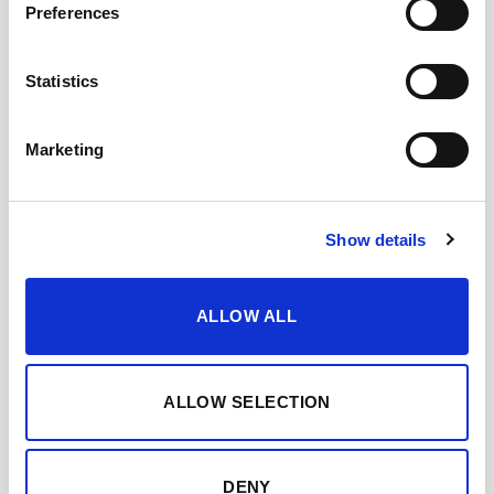
Preferences
fresca y ligera, aún con la esencia y cuerpo
de una Manzanilla y con una refrescante
acidez.
Statistics
Marketing
CUÁNDO Y CÓMO DISFRUTARLO
PREMIOS DESTACADOS
Show details
ALLOW ALL
DESCARGAR FICHA EN PDF
Añadir a mis favoritos
ALLOW SELECTION
TAMBIÉN TE GUSTARÁ
DENY