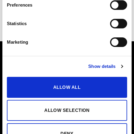
Preferences
Vermut de Jerez
CONTEST
Statistics
Marketing
BEBIDAS ESPIRITUOSAS
VINOS
PONCHE
VINOS DE JEREZ
Show details
LICORES
MANZANILLA DE SANLÚCAR
GINEBRAS
VINOS DE LA RIOJA
ALLOW ALL
BRANDY
VINOS DE RUEDA
RON
OTROS VINOS
TEQUILA
ALLOW SELECTION
VODKA
OTROS
AYUDA
DENY