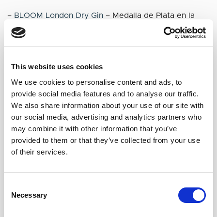
–
BLOOM London Dry Gin
– Medalla de Plata en la
categoría Ginebra Súper Premium.
–
Greenall’s, The Original London Dry Gin
– Medalla
de Plata en la categoría London Dry
This website uses cookies
We use cookies to personalise content and ads, to
provide social media features and to analyse our traffic.
We also share information about your use of our site with
Lizzy continuó: “Estos premios dan testimonio de la
our social media, advertising and analytics partners who
experiencia y la artesanía de Joanne Moore, la Master
may combine it with other information that you’ve
Distiller de la cartera de ginebras del portfolio The
provided to them or that they’ve collected from your use
Gin Colección”
of their services.
Consent
Necessary
Selection
Bodegas Lustau recupera
ARRANCA LA II EDICIÓN
la tradición del mejor
THE GIN COLLECTION