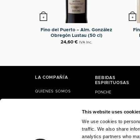
+
+
Fino del Puerto – Alm. González
Fi
Obregón Lustau (50 cl)
24,60
€
IVA Inc.
LA COMPAÑÍA
BEBIDAS
ESPIRITUOSAS
QUIENES SOMOS
PONCHE
HISTORIA
LICORES
ALIANZAS
This website uses cookie
GINEBRAS
RESPONSABILIDAD
We use cookies to personal
BRANDY
SOCIAL CORPORATIVA
traffic. We also share info
RON
analytics partners who may