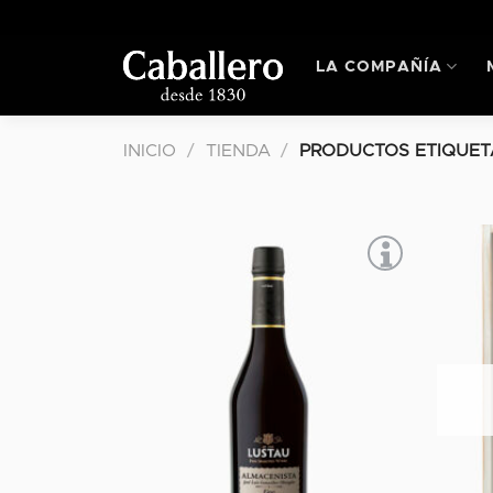
Skip
to
content
LA COMPAÑÍA
INICIO
/
TIENDA
/
PRODUCTOS ETIQUET