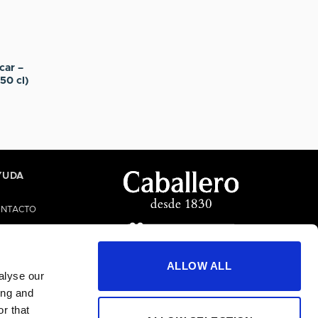
car –
50 cl)
YUDA
NTACTO
UDA/FAQS
NAL ÉTICO
ALLOW ALL
alyse our
ing and
r that