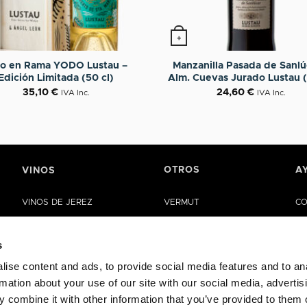
+
no en Rama YODO Lustau –
Manzanilla Pasada de Sanlú
Edición Limitada (50 cl)
Alm. Cuevas Jurado Lustau (
35,10
€
24,60
€
IVA Inc.
IVA Inc.
OTROS
A
VINOS
VINOS DE JEREZ
VERMUT
CO
MANZANILLA DE SANLÚCAR
VINAGRES
AY
s
VINOS DE LA RIOJA
ACEITE
CA
ise content and ads, to provide social media features and to an
VINOS DE RUEDA
ESTUCHES
rmation about your use of our site with our social media, advertis
OTROS VINOS
EDICIONES ESPECIALES
 combine it with other information that you’ve provided to them o