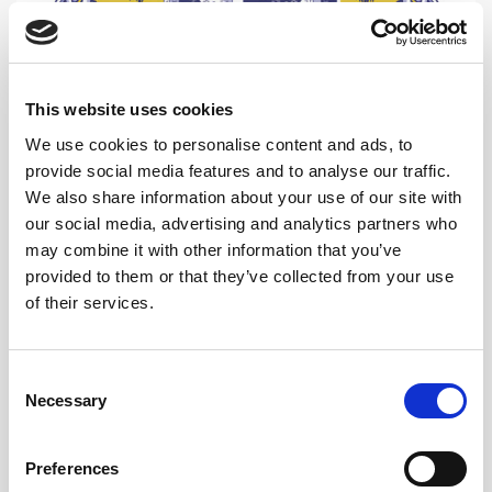
Ciclo Cultural Caballero regresa en su 29 edición con toda
This website uses cookies
una experiencia para los sentidos
We use cookies to personalise content and ads, to
Bodegas Caballero acude fiel a su cita con el verano
provide social media features and to analyse our traffic.
portuense y gaditano y prepara...
We also share information about your use of our site with
our social media, advertising and analytics partners who
may combine it with other information that you’ve
provided to them or that they’ve collected from your use
of their services.
Consent
Necessary
Selection
Preferences