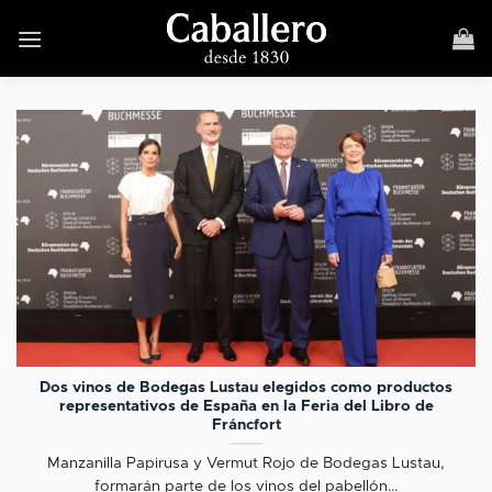
Skip
to
content
Dos vinos de Bodegas Lustau elegidos como productos
representativos de España en la Feria del Libro de
Fráncfort
Manzanilla Papirusa y Vermut Rojo de Bodegas Lustau,
formarán parte de los vinos del pabellón...