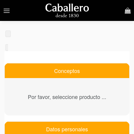
Skip
to
content
Conceptos
Por favor, seleccione producto ...
Datos personales