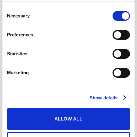
prestador se compromete a velar por dichos datos en
Consent
virtud de la legalidad vigente.
Necessary
Selection
Acepto los Términos y Condiciones
Ver
*
(
)
Preferences
condiciones
Statistics
Marketing
Modalidad de pago
Show details
IP: 10.1.1.94
Transferencia
Esta reserva no requiere pago en este
ALLOW ALL
momento. El abono total o parcial podrá
requerirse según se indica en las condiciones