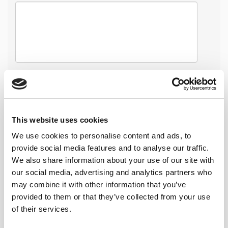
(
*
) Debe rellenar todos los campos obligatorios
This website uses cookies
Deseo recibir información adicional
+ Info
We use cookies to personalise content and ads, to
provide social media features and to analyse our traffic.
We also share information about your use of our site with
Protección de datos
(
)
+ Info
*
our social media, advertising and analytics partners who
Los Usuarios, mediante la marcación de las casillas
may combine it with other information that you’ve
correspondientes y entrada de datos en los campos del
provided to them or that they’ve collected from your use
formulario de reserva aceptan expresamente y de forma
of their services.
libre e inequívoca, que sus datos son necesarios para
atender su petición, por parte del prestador. Y el