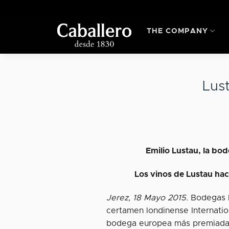
Skip
to
content
THE COMPANY
Lus
Emilio Lustau, la bo
Los vinos de Lustau hace
Jerez, 18 Mayo 2015.
Bodegas Em
certamen londinense Internati
bodega europea más premiada d