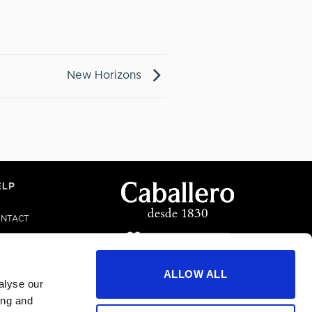
New Horizons
ELP
NTACT
LP/FAQS
ALLOW ALL
alyse our
ing and