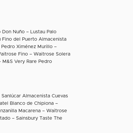
o Don Nuño – Lustau Palo
u Fino del Puerto Almacenista
 Pedro Ximénez Murillo –
Waitrose Fino – Waitrose Solera
 – M&S Very Rare Pedro
e Sanlúcar Almacenista Cuevas
atel Blanco de Chipiona –
anzanilla Macarena – Waitrose
rtado – Sainsbury Taste The