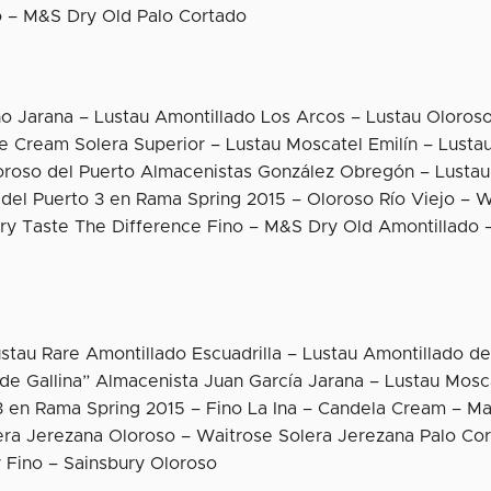
o – M&S Dry Old Palo Cortado
no Jarana – Lustau Amontillado Los Arcos – Lustau Oloros
e Cream Solera Superior – Lustau Moscatel Emilín – Lusta
roso del Puerto Almacenistas González Obregón – Lustau
o del Puerto 3 en Rama Spring 2015 – Oloroso Río Viejo – 
ry Taste The Difference Fino – M&S Dry Old Amontillado
ustau Rare Amontillado Escuadrilla – Lustau Amontillado d
de Gallina” Almacenista Juan García Jarana – Lustau Mosc
 3 en Rama Spring 2015 – Fino La Ina – Candela Cream – M
lera Jerezana Oloroso – Waitrose Solera Jerezana Palo Co
 Fino – Sainsbury Oloroso