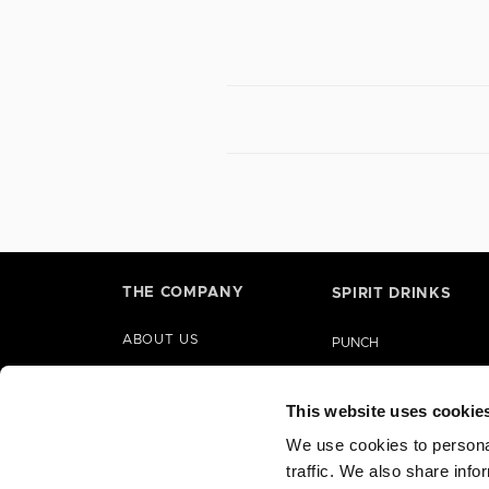
THE COMPANY
SPIRIT DRINKS
ABOUT US
PUNCH
HISTORY
LIQUORS
PARTNERSHIPS
This website uses cookie
GIN
CORPORATE SOCIAL
We use cookies to personal
BRANDY
RESPONSIBILITY
traffic. We also share info
RUM