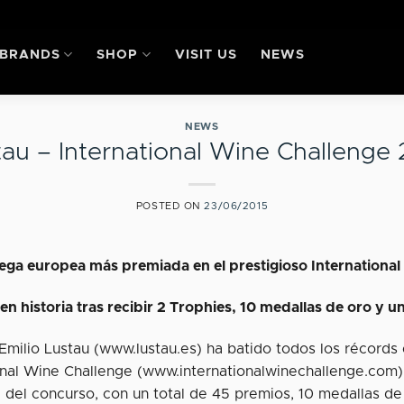
BRANDS
SHOP
VISIT US
NEWS
NEWS
tau – International Wine Challenge 
POSTED ON
23/06/2015
dega europea más premiada en el prestigioso Internationa
n historia tras recibir 2 Trophies, 10 medallas de oro y u
ilio Lustau (www.lustau.es) ha batido todos los récords e
onal Wine Challenge (www.internationalwinechallenge.com)
el concurso, con un total de 45 premios, 10 medallas de 