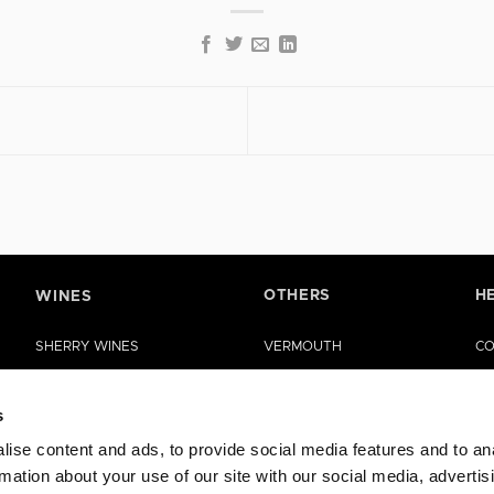
OTHERS
H
WINES
SHERRY WINES
VERMOUTH
CO
MANZANILLA DE SANLÚCAR
SHERRY VINEGAR
HE
s
LA RIOJA WINES
OIL
ise content and ads, to provide social media features and to an
RUEDA WINES
CASES
rmation about your use of our site with our social media, advertis
OTHER WINES
SPECIAL EDITIONS