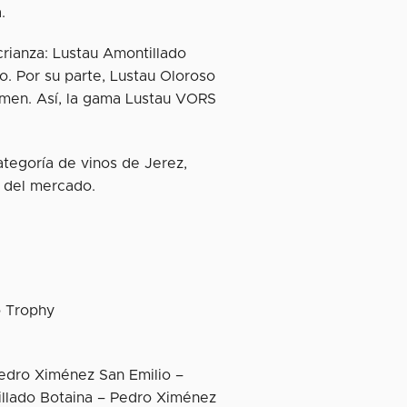
.
rianza: Lustau Amontillado
. Por su parte, Lustau Oloroso
amen. Así, la gama Lustau VORS
ategoría de vinos de Jerez,
 del mercado.
o Trophy
edro Ximénez San Emilio –
illado Botaina – Pedro Ximénez